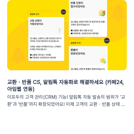
확인해 주세요. 3. 실무에서 바로 쓰는 쿠폰 데이터 활용 시나리
커머스, 트래픽, 회원 데이터, 인앱 메시지 및 푸시 메시지 성과
오 3가지단순한 쿠폰 안내는 반응이 적어요! 구매 전환율을 높이
등기존 발송 방식: 알림톡, 이메일신규 추가: 슬랙(Slack) 메시지
는 이프두 쿠폰 변수 활용 시나리오를 확인해 보세요. ⌛️ 만료 임
2. 쇼핑몰 운영, 슬랙(Slack) 리포트 연동이 좋은 이유실시간 성
박 긴급 알림쿠폰이 단순히 ‘만료됩니다’라고 알리는 것보다, 구
과 가시성 확보커머스 매출, 트래픽, 회원 데이터 등 핵심 성과를
체적인 [쿠폰명]을 변수로 넣는 것이 고객의 기억을 되살리는데
업무 전용 채널인 슬랙에서 즉시 확인할 수 있습니다. 업무 전용
도움을 줍니다. 오늘이 마감일임을 강조해 즉각적인 사이트 방문
채널을 통한 소통 최적화개인용 메신저인 알림톡(카카오톡)과 달
을 유도하세요. 예시 문구: "OO님, 잊고 계신 [쿠폰명]이 오늘 자
리, 슬랙은 업무에 최적화된 협업 툴입니다. 업무 흐름 안에서 성
정 만료됩니다! 사라지기 전에 꼭 사용하세요”🎉 신규 발급 리마
과를 확인하여 공적인 소통 효율을 높일 수 있습니다.데이터 기반
인드[발급일]을 명시하면 고객은 본인이 언제 이 혜택을 챙겼는
의 의사결정 문화데이터 리포트가 업무 대화 흐름 속에 자연스럽
지 환기하게 됩니다. ‘놓치고 있던 나만의 혜택’이라는 인상을 심
게 공유되어, 팀원 모두가 데이터를 바탕으로 효율적인 의사결정
어주고 쿠폰 사용까지 유도할 수 있어요.예시 문구: "[발급일]에
을 내릴 수 있는 환경을 조성합니다.업무 효율성 및 생산성 극대
신청하신 혜택, 아직 사용 전이시네요.", "[발급일]에 가입하여 받
화별도의 보고서 작성이나 시스템 접속 없이 성과를 파악할 수 있
교환・반품 CS, 알림톡 자동화로 해결하세요 (카페24,
으신 쿠폰이 아직 남아있어요."🎖️ 멤버십 등급 차별화고객마다 다
어, 반복 업무는 줄이고 쇼핑몰의 성장 전략에 집중할 수 있습니
아임웹 연동)
른 등급과 혜택을 [쿠폰명] 변수로 다르게 노출하세요. ‘나만 특
다.3. 슬랙(Slack) 리포트 연동 방법아래 절차에 따라 슬랙 연동
이프두의 고객 관리(CRM) 기능! 알림톡 자동 발송의 범위가 ‘교
별한 혜택을 받는다’는 느낌을 주어 충성 고객의 이탈을 방지하고
을 진행하면 즉시 리포트 수신이 가능합니다. (⏰ 소요 시간 4
환’과 ‘반품’까지 확장되었어요! 이제 고객의 교환・반품 상태 변
재구매를 유도합니다. 예시 문구: "단골 고객 OO님만을 위한 [쿠
분)1단계: 슬랙 알림 앱 만들기📍슬랙 홈페이지에 로그인한 뒤
화를 실시간으로 감지하여 개인화된 알림톡을 자동으로 발송합
폰명]이 발행되었어요!"💡 정보를 더 명확히 전달하고 싶다면 쿠
슬랙 API 사이트로 이동하여 진행합니다.우측 상단의 [Create
니다. 클릭 한 번으로 CS 자동화를 시작해 보세요 😎도입: 왜 교
폰명, 유효기간을 함께 기재하여 안내해 보세요.등급 쿠폰 안내
New App] 버튼을 클릭합니다. 팝업창이 뜨면 [From scratch]
환・반품 알림톡 자동화가 필요할까요? 온라인 쇼핑몰에서 교환
예시📩 [회원 이름]님, 월간 정기 쿠폰 도착! [회원 등급] 전용 혜
를 선택합니다. 앱 이름(예: My notification Bot, IFDO Bot,
·반품 CS는 가장 시간이 많이 소요되는 업무 중 하나입니다. 고