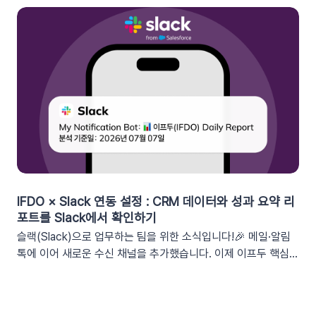
‘쿠폰 변수’ 알아보기쿠폰 코드와 발급일 등 푸시 메시지에 사용
가능한 쿠폰 데이터가 확장되었습니다. 핵심적인 쿠폰 데이터들
을 즉시 활용할 수 있습니다.BeforeAfter쿠폰 변수 사용 가능
세그먼트특정 쿠폰 만료일 (선택형/입력형) 사용 가능한 쿠폰 변
수쿠폰명, 쿠폰 만료일, 사용가능 쿠폰수쿠폰 변수 사용 가능 세
그먼트특정 쿠폰 만료일 (선택형) + 쿠폰코드 (선택형), 특정 쿠
폰 발급일 (선택형), 쿠폰 만료일, 쿠폰 발급일사용 가능한 쿠폰
변수쿠폰명, 쿠폰 만료일 + 쿠폰 발급일, 쿠폰코드💡 ‘사용가능
쿠폰수’ 세그먼트는 ‘회원 변수’에서 이용할 수 있어요.2. 손쉬운
쿠폰 변수 설정 방법세그먼트 선택 단계에서 쿠폰 변수를 사용할
수 있는 세그먼트를 추가하세요. 쿠폰 변수 사용 가능 세그먼트특
정 쿠폰 만료일 (선택형), 쿠폰코드 (선택형), 특정 쿠폰 발급일
IFDO × Slack 연동 설정 : CRM 데이터와 성과 요약 리
(선택형), 쿠폰 만료일, 쿠폰 발급일텍스트 입력란에서 개인화 변
포트를 Slack에서 확인하기
수 아이콘을 클릭합니다. ‘쿠폰 변수’ 그룹을 클릭한 뒤 원하는 변
슬랙(Slack)으로 업무하는 팀을 위한 소식입니다!🎉 메일·알림
수를 선택하여 입력란에 추가하세요. 💡 쿠폰 변수는 테스트 발
톡에 이어 새로운 수신 채널을 추가했습니다. 이제 이프두 핵심
송 시 쿠폰 데이터가 반영되지 않습니다. 예를 들어, [쿠폰명] 변
지표 요약 리포트를 슬랙 채널로도 받아보실 수 있습니다🥳1. 이
수를 입력했다면 테스트 발송 메시지에도 [쿠폰명]으로 표시됩니
프두 요약 리포트란?사이트의 핵심 성과를 매일, 매주, 매월 단위
다. 반드시 실제 발송을 통하여 쿠폰 정보가 올바르게 표기되는지
로 요약해 원하는 채널로 받아볼 수 있는 기능입니다. 주요 지표: