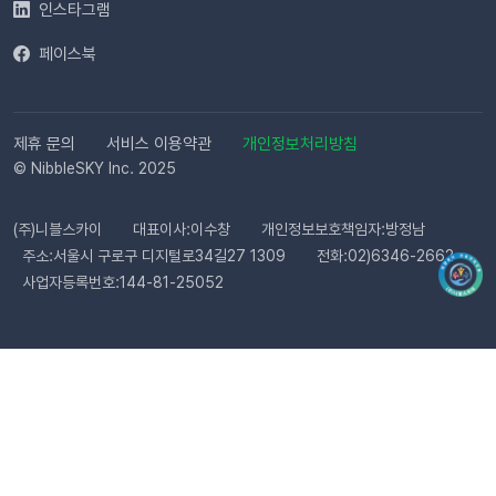
으로 심사가 진행됩니다. 심사 완료 후 즉시 사용 가능합니다. Q.
인스타그램
템플릿 심사는 얼마나 걸리나요?카카오 검수 상황에 따라 영업일
페이스북
기준 최대 3일 소요됩니다. 심사가 완료될 때까지 상태 버튼이 비
활성화될 수 있습니다. Q. 카카오 채널 등록 후 바로 이용할 수 있
나요?아니요, 즉시 이용은 어렵습니다. 템플릿 심사(영업일 기준
최대 3일)가 완료된 이후부터 발송 가능합니다. Q. 알림톡은 설
제휴 문의
서비스 이용약관
개인정보처리방침
정 즉시 발송되나요?네. 활성화하고 고객의 행동을 감지하면 바
© NibbleSKY Inc. 2025
로 발송됩니다. 다만 네트워크 통신 상황에 따라 최대 5분까지 소
요될 수 있습니다. ⭐️ 유의사항 (카페24) 카페24에서는 ‘반품 완
(주)니블스카이
대표이사:이수창
개인정보보호책임자:방정남
료’와 ‘환불 완료’가 동일한 시점에 처리됩니다. 따라서 자동 발송
주소:서울시 구로구 디지털로34길27 1309
전화:02)6346-2662
메시지는 각각 구분하여 제공되지 않으며, 모두 ‘환불 완료’ 케이
사업자등록번호:144-81-25052
스로 통합 제공됩니다. 지금 바로 이프두에서 교환·반품 알림톡
자동화를 시작해 보세요. 건당 8원의 합리적인 프로모션 가격으
로 쇼핑몰 운영 효율은 높이고, 고객 만족도는 한 단계 끌어올릴
수 있습니다.알림톡 자동 발송 시작하기