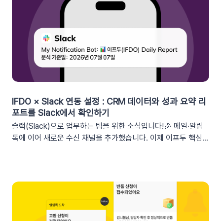
세그먼트특정 쿠폰 만료일 (선택형/입력형) 사용 가능한 쿠폰 변
수쿠폰명, 쿠폰 만료일, 사용가능 쿠폰수쿠폰 변수 사용 가능 세
그먼트특정 쿠폰 만료일 (선택형) + 쿠폰코드 (선택형), 특정 쿠
폰 발급일 (선택형), 쿠폰 만료일, 쿠폰 발급일사용 가능한 쿠폰
변수쿠폰명, 쿠폰 만료일 + 쿠폰 발급일, 쿠폰코드💡 ‘사용가능
쿠폰수’ 세그먼트는 ‘회원 변수’에서 이용할 수 있어요.2. 손쉬운
쿠폰 변수 설정 방법세그먼트 선택 단계에서 쿠폰 변수를 사용할
수 있는 세그먼트를 추가하세요. 쿠폰 변수 사용 가능 세그먼트특
정 쿠폰 만료일 (선택형), 쿠폰코드 (선택형), 특정 쿠폰 발급일
IFDO × Slack 연동 설정 : CRM 데이터와 성과 요약 리
(선택형), 쿠폰 만료일, 쿠폰 발급일텍스트 입력란에서 개인화 변
포트를 Slack에서 확인하기
수 아이콘을 클릭합니다. ‘쿠폰 변수’ 그룹을 클릭한 뒤 원하는 변
슬랙(Slack)으로 업무하는 팀을 위한 소식입니다!🎉 메일·알림
수를 선택하여 입력란에 추가하세요. 💡 쿠폰 변수는 테스트 발
톡에 이어 새로운 수신 채널을 추가했습니다. 이제 이프두 핵심
송 시 쿠폰 데이터가 반영되지 않습니다. 예를 들어, [쿠폰명] 변
지표 요약 리포트를 슬랙 채널로도 받아보실 수 있습니다🥳1. 이
수를 입력했다면 테스트 발송 메시지에도 [쿠폰명]으로 표시됩니
프두 요약 리포트란?사이트의 핵심 성과를 매일, 매주, 매월 단위
다. 반드시 실제 발송을 통하여 쿠폰 정보가 올바르게 표기되는지
로 요약해 원하는 채널로 받아볼 수 있는 기능입니다. 주요 지표:
확인해 주세요. 3. 실무에서 바로 쓰는 쿠폰 데이터 활용 시나리
커머스, 트래픽, 회원 데이터, 인앱 메시지 및 푸시 메시지 성과
오 3가지단순한 쿠폰 안내는 반응이 적어요! 구매 전환율을 높이
등기존 발송 방식: 알림톡, 이메일신규 추가: 슬랙(Slack) 메시지
는 이프두 쿠폰 변수 활용 시나리오를 확인해 보세요. ⌛️ 만료 임
2. 쇼핑몰 운영, 슬랙(Slack) 리포트 연동이 좋은 이유실시간 성
박 긴급 알림쿠폰이 단순히 ‘만료됩니다’라고 알리는 것보다, 구
과 가시성 확보커머스 매출, 트래픽, 회원 데이터 등 핵심 성과를