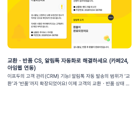
체적인 [쿠폰명]을 변수로 넣는 것이 고객의 기억을 되살리는데
업무 전용 채널인 슬랙에서 즉시 확인할 수 있습니다. 업무 전용
도움을 줍니다. 오늘이 마감일임을 강조해 즉각적인 사이트 방문
채널을 통한 소통 최적화개인용 메신저인 알림톡(카카오톡)과 달
을 유도하세요. 예시 문구: "OO님, 잊고 계신 [쿠폰명]이 오늘 자
리, 슬랙은 업무에 최적화된 협업 툴입니다. 업무 흐름 안에서 성
정 만료됩니다! 사라지기 전에 꼭 사용하세요”🎉 신규 발급 리마
과를 확인하여 공적인 소통 효율을 높일 수 있습니다.데이터 기반
인드[발급일]을 명시하면 고객은 본인이 언제 이 혜택을 챙겼는
의 의사결정 문화데이터 리포트가 업무 대화 흐름 속에 자연스럽
지 환기하게 됩니다. ‘놓치고 있던 나만의 혜택’이라는 인상을 심
게 공유되어, 팀원 모두가 데이터를 바탕으로 효율적인 의사결정
어주고 쿠폰 사용까지 유도할 수 있어요.예시 문구: "[발급일]에
을 내릴 수 있는 환경을 조성합니다.업무 효율성 및 생산성 극대
신청하신 혜택, 아직 사용 전이시네요.", "[발급일]에 가입하여 받
화별도의 보고서 작성이나 시스템 접속 없이 성과를 파악할 수 있
교환・반품 CS, 알림톡 자동화로 해결하세요 (카페24,
으신 쿠폰이 아직 남아있어요."🎖️ 멤버십 등급 차별화고객마다 다
어, 반복 업무는 줄이고 쇼핑몰의 성장 전략에 집중할 수 있습니
아임웹 연동)
른 등급과 혜택을 [쿠폰명] 변수로 다르게 노출하세요. ‘나만 특
다.3. 슬랙(Slack) 리포트 연동 방법아래 절차에 따라 슬랙 연동
이프두의 고객 관리(CRM) 기능! 알림톡 자동 발송의 범위가 ‘교
별한 혜택을 받는다’는 느낌을 주어 충성 고객의 이탈을 방지하고
을 진행하면 즉시 리포트 수신이 가능합니다. (⏰ 소요 시간 4
환’과 ‘반품’까지 확장되었어요! 이제 고객의 교환・반품 상태 변
재구매를 유도합니다. 예시 문구: "단골 고객 OO님만을 위한 [쿠
분)1단계: 슬랙 알림 앱 만들기📍슬랙 홈페이지에 로그인한 뒤
화를 실시간으로 감지하여 개인화된 알림톡을 자동으로 발송합
폰명]이 발행되었어요!"💡 정보를 더 명확히 전달하고 싶다면 쿠
슬랙 API 사이트로 이동하여 진행합니다.우측 상단의 [Create
니다. 클릭 한 번으로 CS 자동화를 시작해 보세요 😎도입: 왜 교
폰명, 유효기간을 함께 기재하여 안내해 보세요.등급 쿠폰 안내
New App] 버튼을 클릭합니다. 팝업창이 뜨면 [From scratch]
환・반품 알림톡 자동화가 필요할까요? 온라인 쇼핑몰에서 교환
예시📩 [회원 이름]님, 월간 정기 쿠폰 도착! [회원 등급] 전용 혜
를 선택합니다. 앱 이름(예: My notification Bot, IFDO Bot,
·반품 CS는 가장 시간이 많이 소요되는 업무 중 하나입니다. 고
택을 지금 확인하세요.■ 쿠폰명: [쿠폰명]■ 유효기간: [쿠폰만
IFDO Report)을 입력하세요. 웹훅을 연동할 슬랙 워크스페이
객이 교환을 요청하고 ➡️ 쇼핑몰 측에서 접수한 후 ➡️​ 다시 배송
료일]지금 바로 향상된 쿠폰 메시지를 적용해 보세요!개인화된
스를 선택하고 [Create New App]을 클릭합니다. 앱 관리 페이
준비를 하고 ➡️​ 배송이 시작되는 과정을 고객에게 매번 하나하나
쿠폰 변수를 활용해 고객의 구매 여정을 더욱 정밀하게 케어할 수
지의 [Incoming Webhooks]를 클릭한 뒤 Activate Incoming
안내해야 합니다. 이 과정에서 담당자는 비슷한 메시지를 반복해