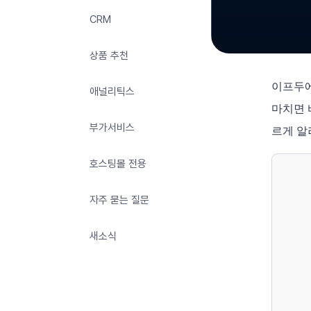
CRM
상품 추천
이프두에
애널리틱스
마치면 
부가서비스
르게 알
호스팅몰 전용
자주 묻는 질문
새소식