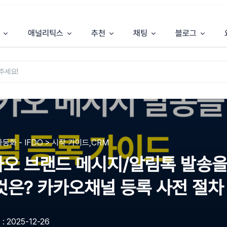
애널리틱스
추천
채팅
블로그
동화 - IFDO > 시작 가이드,CRM
오 브랜드 메시지/알림톡 발송을
것은? 카카오채널 등록 사전 절
 2025-12-26