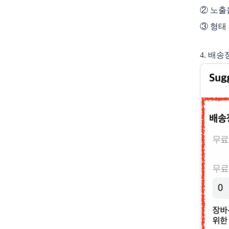
② 노출
③ 형태
4. 배