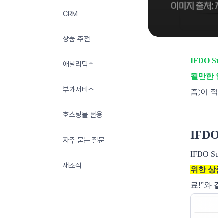
CRM
상품 추천
IFDO Su
애널리틱스
될만한 
부가서비스
즘)이 
호스팅몰 전용
IFD
자주 묻는 질문
IFDO 
새소식
위한 상
료!”와