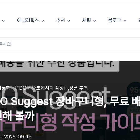
애널리틱스
추천
채팅
블로그
동화 - IFDO > 오토메시지 작성법,상품 추천
DO Suggest 장바구니형, 무료
해 볼까
: 2025-09-19