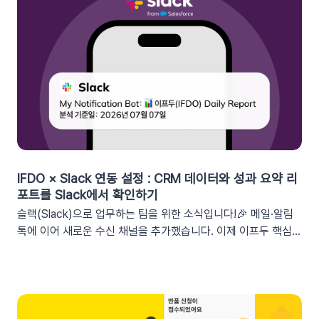
가능한 쿠폰 데이터가 확장되었습니다. 핵심적인 쿠폰 데이터들
을 즉시 활용할 수 있습니다.BeforeAfter쿠폰 변수 사용 가능
세그먼트특정 쿠폰 만료일 (선택형/입력형) 사용 가능한 쿠폰 변
수쿠폰명, 쿠폰 만료일, 사용가능 쿠폰수쿠폰 변수 사용 가능 세
그먼트특정 쿠폰 만료일 (선택형) + 쿠폰코드 (선택형), 특정 쿠
폰 발급일 (선택형), 쿠폰 만료일, 쿠폰 발급일사용 가능한 쿠폰
변수쿠폰명, 쿠폰 만료일 + 쿠폰 발급일, 쿠폰코드💡 ‘사용가능
쿠폰수’ 세그먼트는 ‘회원 변수’에서 이용할 수 있어요.2. 손쉬운
쿠폰 변수 설정 방법세그먼트 선택 단계에서 쿠폰 변수를 사용할
수 있는 세그먼트를 추가하세요. 쿠폰 변수 사용 가능 세그먼트특
정 쿠폰 만료일 (선택형), 쿠폰코드 (선택형), 특정 쿠폰 발급일
IFDO × Slack 연동 설정 : CRM 데이터와 성과 요약 리
(선택형), 쿠폰 만료일, 쿠폰 발급일텍스트 입력란에서 개인화 변
포트를 Slack에서 확인하기
수 아이콘을 클릭합니다. ‘쿠폰 변수’ 그룹을 클릭한 뒤 원하는 변
슬랙(Slack)으로 업무하는 팀을 위한 소식입니다!🎉 메일·알림
수를 선택하여 입력란에 추가하세요. 💡 쿠폰 변수는 테스트 발
톡에 이어 새로운 수신 채널을 추가했습니다. 이제 이프두 핵심
송 시 쿠폰 데이터가 반영되지 않습니다. 예를 들어, [쿠폰명] 변
지표 요약 리포트를 슬랙 채널로도 받아보실 수 있습니다🥳1. 이
수를 입력했다면 테스트 발송 메시지에도 [쿠폰명]으로 표시됩니
프두 요약 리포트란?사이트의 핵심 성과를 매일, 매주, 매월 단위
다. 반드시 실제 발송을 통하여 쿠폰 정보가 올바르게 표기되는지
로 요약해 원하는 채널로 받아볼 수 있는 기능입니다. 주요 지표:
확인해 주세요. 3. 실무에서 바로 쓰는 쿠폰 데이터 활용 시나리
커머스, 트래픽, 회원 데이터, 인앱 메시지 및 푸시 메시지 성과
오 3가지단순한 쿠폰 안내는 반응이 적어요! 구매 전환율을 높이
등기존 발송 방식: 알림톡, 이메일신규 추가: 슬랙(Slack) 메시지