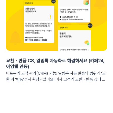
는 이프두 쿠폰 변수 활용 시나리오를 확인해 보세요. ⌛️ 만료 임
2. 쇼핑몰 운영, 슬랙(Slack) 리포트 연동이 좋은 이유실시간 성
박 긴급 알림쿠폰이 단순히 ‘만료됩니다’라고 알리는 것보다, 구
과 가시성 확보커머스 매출, 트래픽, 회원 데이터 등 핵심 성과를
체적인 [쿠폰명]을 변수로 넣는 것이 고객의 기억을 되살리는데
업무 전용 채널인 슬랙에서 즉시 확인할 수 있습니다. 업무 전용
도움을 줍니다. 오늘이 마감일임을 강조해 즉각적인 사이트 방문
채널을 통한 소통 최적화개인용 메신저인 알림톡(카카오톡)과 달
을 유도하세요. 예시 문구: "OO님, 잊고 계신 [쿠폰명]이 오늘 자
리, 슬랙은 업무에 최적화된 협업 툴입니다. 업무 흐름 안에서 성
정 만료됩니다! 사라지기 전에 꼭 사용하세요”🎉 신규 발급 리마
과를 확인하여 공적인 소통 효율을 높일 수 있습니다.데이터 기반
인드[발급일]을 명시하면 고객은 본인이 언제 이 혜택을 챙겼는
의 의사결정 문화데이터 리포트가 업무 대화 흐름 속에 자연스럽
지 환기하게 됩니다. ‘놓치고 있던 나만의 혜택’이라는 인상을 심
게 공유되어, 팀원 모두가 데이터를 바탕으로 효율적인 의사결정
어주고 쿠폰 사용까지 유도할 수 있어요.예시 문구: "[발급일]에
을 내릴 수 있는 환경을 조성합니다.업무 효율성 및 생산성 극대
신청하신 혜택, 아직 사용 전이시네요.", "[발급일]에 가입하여 받
화별도의 보고서 작성이나 시스템 접속 없이 성과를 파악할 수 있
교환・반품 CS, 알림톡 자동화로 해결하세요 (카페24,
으신 쿠폰이 아직 남아있어요."🎖️ 멤버십 등급 차별화고객마다 다
어, 반복 업무는 줄이고 쇼핑몰의 성장 전략에 집중할 수 있습니
아임웹 연동)
른 등급과 혜택을 [쿠폰명] 변수로 다르게 노출하세요. ‘나만 특
다.3. 슬랙(Slack) 리포트 연동 방법아래 절차에 따라 슬랙 연동
이프두의 고객 관리(CRM) 기능! 알림톡 자동 발송의 범위가 ‘교
별한 혜택을 받는다’는 느낌을 주어 충성 고객의 이탈을 방지하고
을 진행하면 즉시 리포트 수신이 가능합니다. (⏰ 소요 시간 4
환’과 ‘반품’까지 확장되었어요! 이제 고객의 교환・반품 상태 변
재구매를 유도합니다. 예시 문구: "단골 고객 OO님만을 위한 [쿠
분)1단계: 슬랙 알림 앱 만들기📍슬랙 홈페이지에 로그인한 뒤
화를 실시간으로 감지하여 개인화된 알림톡을 자동으로 발송합
폰명]이 발행되었어요!"💡 정보를 더 명확히 전달하고 싶다면 쿠
슬랙 API 사이트로 이동하여 진행합니다.우측 상단의 [Create
니다. 클릭 한 번으로 CS 자동화를 시작해 보세요 😎도입: 왜 교
폰명, 유효기간을 함께 기재하여 안내해 보세요.등급 쿠폰 안내
New App] 버튼을 클릭합니다. 팝업창이 뜨면 [From scratch]
환・반품 알림톡 자동화가 필요할까요? 온라인 쇼핑몰에서 교환
예시📩 [회원 이름]님, 월간 정기 쿠폰 도착! [회원 등급] 전용 혜
를 선택합니다. 앱 이름(예: My notification Bot, IFDO Bot,
·반품 CS는 가장 시간이 많이 소요되는 업무 중 하나입니다. 고
택을 지금 확인하세요.■ 쿠폰명: [쿠폰명]■ 유효기간: [쿠폰만
IFDO Report)을 입력하세요. 웹훅을 연동할 슬랙 워크스페이
객이 교환을 요청하고 ➡️ 쇼핑몰 측에서 접수한 후 ➡️​ 다시 배송
료일]지금 바로 향상된 쿠폰 메시지를 적용해 보세요!개인화된